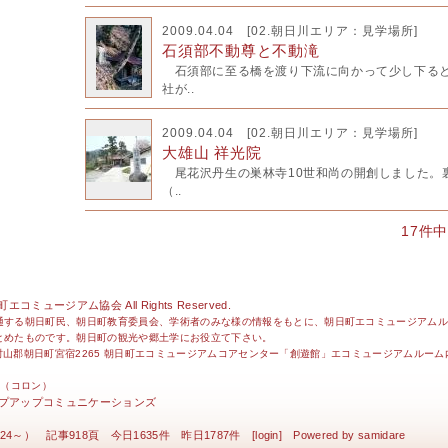
2009.04.04 [
02.朝日川エリア：見学場所
]
石須部不動尊と不動滝
石須部に至る橋を渡り下流に向かって少し下ると
社が..
2009.04.04 [
02.朝日川エリア：見学場所
]
大雄山 祥光院
尾花沢丹生の巣林寺10世和尚の開創しました。
（..
17件
コミュージアム協会 All Rights Reserved.
通する朝日町民、朝日町教育委員会、学術者のみな様の情報をもとに、朝日町エコミュージアムル
とめたものです。朝日町の観光や郷土学にお役立て下さい。
形県西村山郡朝日町宮宿2265 朝日町エコミュージアムコアセンター「創遊館」エコミュージアムルーム内 TE
ん（コロン）
プアップコミュニケーションズ
.02.24～） 記事918頁 今日1635件 昨日1787件 [
login
] Powered by
samidare