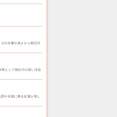
その水量や高さから朝日川
水用として朝日川の深い渓谷
景や水面に映る紅葉が美し