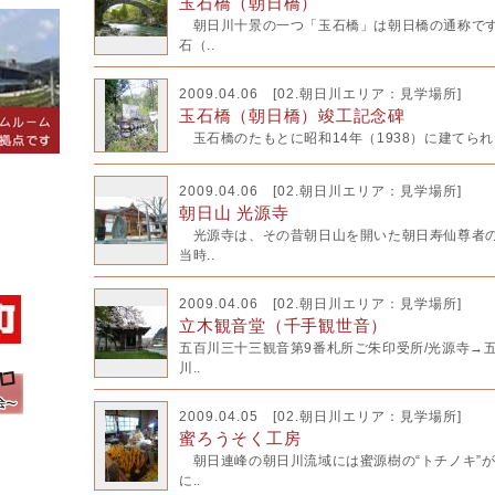
玉石橋（朝日橋）
朝日川十景の一つ「玉石橋」は朝日橋の通称です
石（..
2009.04.06 [
02.朝日川エリア：見学場所
]
玉石橋（朝日橋）竣工記念碑
玉石橋のたもとに昭和14年（1938）に建てられ
2009.04.06 [
02.朝日川エリア：見学場所
]
朝日山 光源寺
光源寺は、その昔朝日山を開いた朝日寿仙尊者の
当時..
2009.04.06 [
02.朝日川エリア：見学場所
]
立木観音堂（千手観世音）
五百川三十三観音第9番札所ご朱印受所/光源寺→
川..
2009.04.05 [
02.朝日川エリア：見学場所
]
蜜ろうそく工房
朝日連峰の朝日川流域には蜜源樹の“トチノキ”
に..