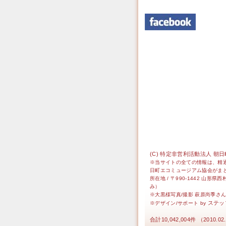
(C) 特定非営利活動法人 朝日町エ
※当サイトの全ての情報は、精
日町エコミュージアム協会がま
所在地 / 〒990-1442 山
み）
※大黒様写真/撮影 萩原尚季さ
ステッ
※デザイン/サポート by
合計10,042,004件 （2010