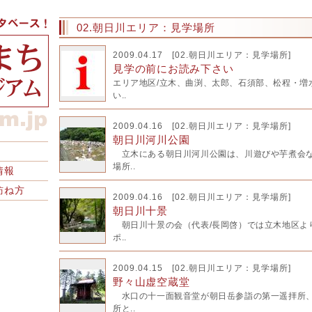
02.朝日川エリア：見学場所
2009.04.17 [
02.朝日川エリア：見学場所
]
見学の前にお読み下さい
エリア地区/立木、曲渕、太郎、石須部、松程・増
い..
2009.04.16 [
02.朝日川エリア：見学場所
]
朝日川河川公園
立木にある朝日川河川公園は、川遊びや芋煮会な
場所..
情報
訪ね方
2009.04.16 [
02.朝日川エリア：見学場所
]
朝日川十景
朝日川十景の会（代表/長岡啓）では立木地区よ
ポ..
2009.04.15 [
02.朝日川エリア：見学場所
]
野々山虚空蔵堂
水口の十一面観音堂が朝日岳参詣の第一遥拝所、
所と..