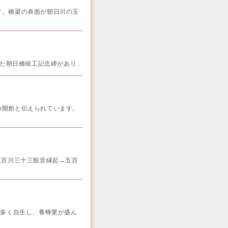
。橋梁の表面が朝日川の玉
た朝日橋竣工記念碑があり..
開創と伝えられています。
五百川三十三観音縁起→五百
が多く自生し、養蜂業が盛ん