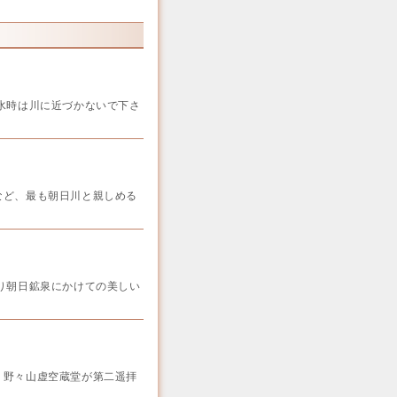
水時は川に近づかないで下さ
ど、最も朝日川と親しめる
り朝日鉱泉にかけての美しい
野々山虚空蔵堂が第二遥拝