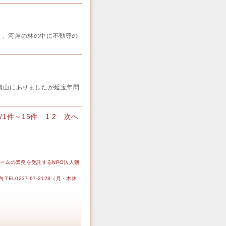
、河岸の林の中に不動尊の
裏山にありましたが延宝年間
中/1件～15件
1
2
次へ
ームの業務を受託するNPO法人朝
L0237-67-2128（月・木休