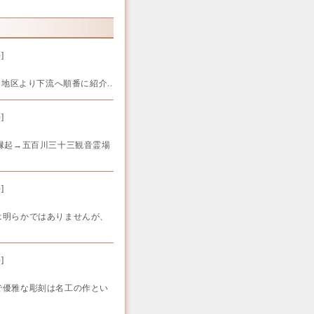
)
]
通地区より下流へ順番に紹介..
)
]
縁起→五百川三十三観音霊場
)
]
明らかではありませんが、
)
]
優雅な彫刻は名工の作とい