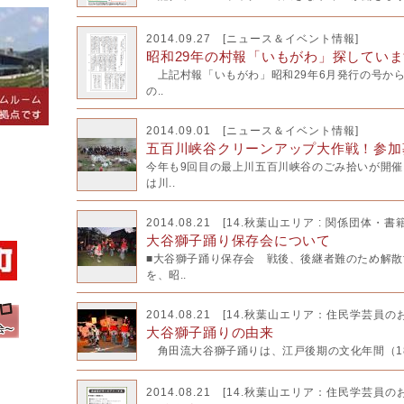
2014.09.27 [
ニュース＆イベント情報
]
昭和29年の村報「いもがわ」探していま
上記村報「いもがわ」昭和29年6月発行の号か
の..
2014.09.01 [
ニュース＆イベント情報
]
五百川峡谷クリーンアップ大作戦！参加募
今年も9回目の最上川五百川峡谷のごみ拾いが開
は川..
2014.08.21 [
14.秋葉山エリア : 関係団体・書
大谷獅子踊り保存会について
■大谷獅子踊り保存会 戦後、後継者難のため解
を、昭..
2014.08.21 [
14.秋葉山エリア：住民学芸員の
大谷獅子踊りの由来
角田流大谷獅子踊りは、江戸後期の文化年間（1804
2014.08.21 [
14.秋葉山エリア：住民学芸員の