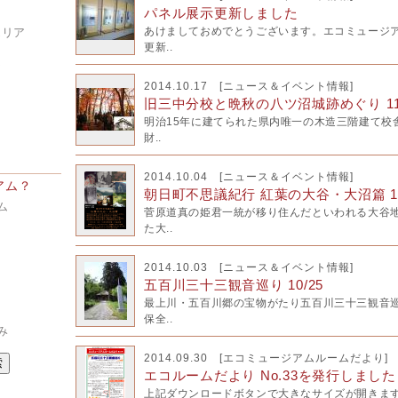
パネル展示更新しました
あけましておめでとうございます。エコミュージ
エリア
更新..
ア
2014.10.17 [
ニュース＆イベント情報
]
旧三中分校と晩秋の八ツ沼城跡めぐり 11
明治15年に建てられた県内唯一の木造三階建て校
財..
2014.10.04 [
ニュース＆イベント情報
]
アム？
朝日町不思議紀行 紅葉の大谷・大沼篇 11
ム
菅原道真の姫君一統が移り住んだといわれる大谷
た大..
2014.10.03 [
ニュース＆イベント情報
]
五百川三十三観音巡り 10/25
最上川・五百川郷の宝物がたり五百川三十三観音
保全..
み
2014.09.30 [
エコミュージアムルームだより
]
エコルームだより No.33を発行しました
上記ダウンロードボタンで大きなサイズが開きます