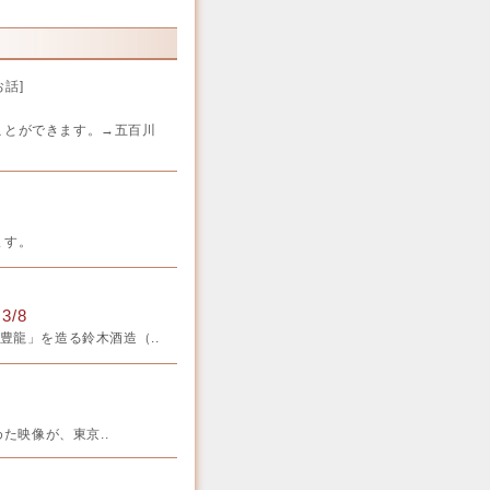
お話
]
ことができます。→五百川
ます。
/8
「豊龍」を造る鈴木酒造（..
映像が、東京..