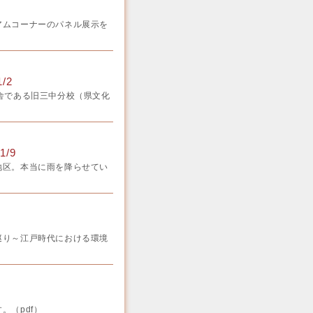
アムコーナーのパネル展示を
/2
舎である旧三中分校（県文化
/9
地区。本当に雨を降らせてい
巡り～江戸時代における環境
。（pdf）