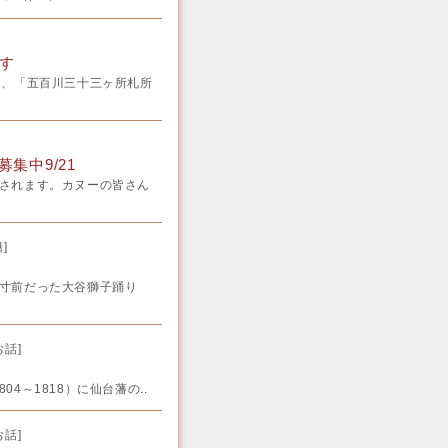
す
ら、「五百川三十三ヶ所札所
集中9/21
催されます。カヌーの皆さん
籍
]
散寸前だった大谷獅子踊り
お話
]
～1818）に仙台藩の..
お話
]