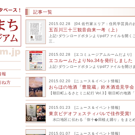
記事一覧
2015.02.28 [
04.佐竹家エリア：住民学芸員の
五百川三十三観音由来一考（上）
上記↑ダウンロードボタンよりpdfファイルを開く
三..
2015.02.28 [
エコミュージアムルームだより
]
エコルームたよりNo.34を発行しました
上記↑ダウンロードボタンよりpdfファイルを開け
情報
2015.02.20 [
ニュース＆イベント情報
]
訪ね方
おらほの地酒「豊龍蔵」鈴木酒造見学会 3
【朝日町ふるさとミニ紀行 Vol.3】朝日町の地酒
2015.01.23 [
ニュース＆イベント情報
]
東京ビデオフェスティバルで佳作受賞!
水口地区に伝わる「弥十�田植え踊り」をまとめた
2015.01.07 [
ニュース＆イベント情報
]