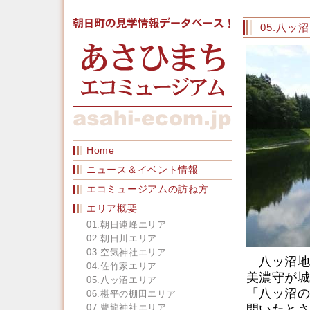
05.八ッ
Home
ニュース＆イベント情報
エコミュージアムの訪ね方
エリア概要
01.朝日連峰エリア
02.朝日川エリア
03.空気神社エリア
八ッ沼地区
04.佐竹家エリア
美濃守が城
05.八ッ沼エリア
「八ッ沼の
06.椹平の棚田エリア
07.豊龍神社エリア
開いたとさ