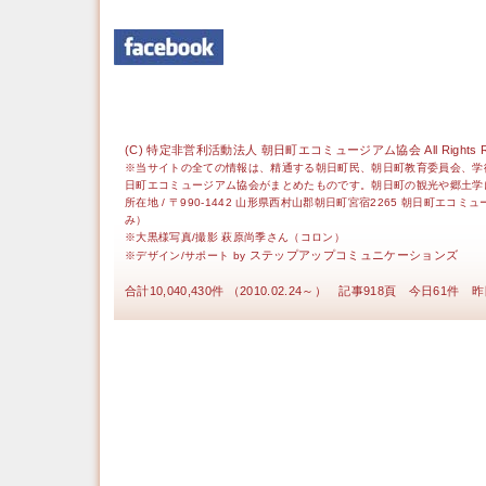
(C) 特定非営利活動法人 朝日町エコミュージアム協会 All Rights Re
※当サイトの全ての情報は、精通する朝日町民、朝日町教育委員会、学
日町エコミュージアム協会がまとめたものです。朝日町の観光や郷土学
所在地 / 〒990-1442 山形県西村山郡朝日町宮宿2265 朝日町エコミ
み）
※大黒様写真/撮影 萩原尚季さん（コロン）
ステップアップコミュニケーションズ
※デザイン/サポート by
合計10,040,430件 （2010.02.24～） 記事918頁 今日61件 昨