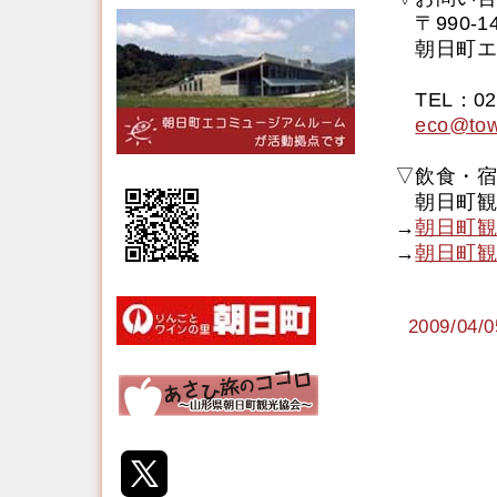
〒990-
朝日町エ
エコ
TEL：023
eco@tow
▽飲食・宿
朝日町観
→
朝日町観
→
朝日町観
2009/0