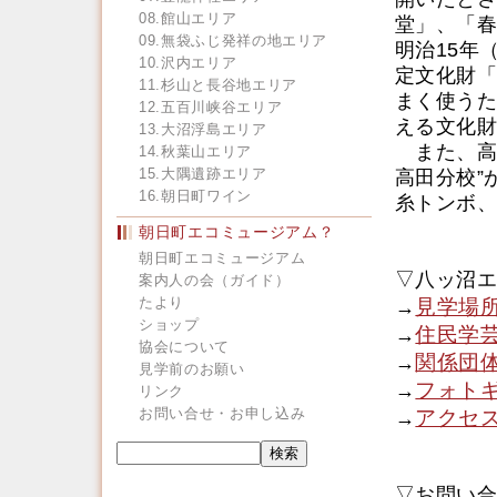
08.館山エリア
堂」、「春
09.無袋ふじ発祥の地エリア
明治15年
10.沢内エリア
定文化財「
11.杉山と長谷地エリア
まく使うた
12.五百川峡谷エリア
える文化財
13.大沼浮島エリア
また、高
14.秋葉山エリア
15.大隅遺跡エリア
高田分校”
16.朝日町ワイン
糸トンボ、
朝日町エコミュージアム？
朝日町エコミュージアム
▽八ッ沼エ
案内人の会（ガイド）
たより
見学場
→
ショップ
住民学
→
協会について
関係団
→
見学前のお願い
フォト
→
リンク
お問い合せ・お申し込み
アクセ
→
▽お問い合