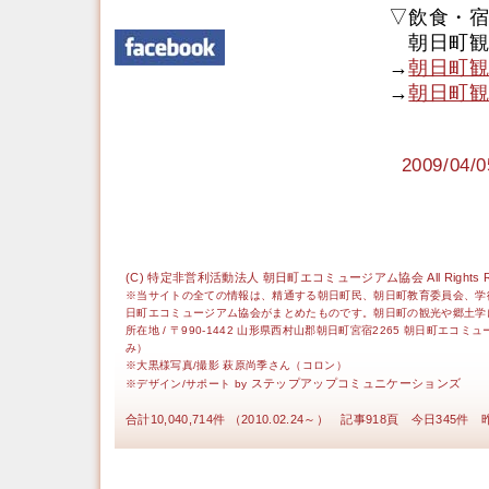
▽飲食・宿
朝日町観
→
朝日町観
→
朝日町観
2009/0
(C) 特定非営利活動法人 朝日町エコミュージアム協会 All Rights Re
※当サイトの全ての情報は、精通する朝日町民、朝日町教育委員会、学
日町エコミュージアム協会がまとめたものです。朝日町の観光や郷土学
所在地 / 〒990-1442 山形県西村山郡朝日町宮宿2265 朝日町エコミ
み）
※大黒様写真/撮影 萩原尚季さん（コロン）
ステップアップコミュニケーションズ
※デザイン/サポート by
合計10,040,714件 （2010.02.24～） 記事918頁 今日345件 