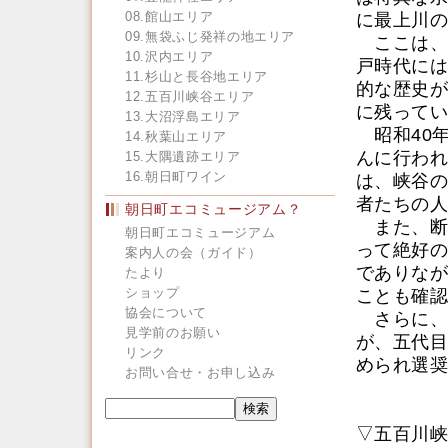
08.館山エリア
に最上川の
09.無袋ふじ発祥の地エリア
ここは、
10.沢内エリア
戸時代には
11.杉山と長谷地エリア
的な歴史が
12.五百川峡谷エリア
に残ってい
13.大沼浮島エリア
昭和40
14.秋葉山エリア
んに行われ
15.大隅遺跡エリア
16.朝日町ワイン
は、峡谷の
者たちの人
朝日町エコミュージアム？
また、断
朝日町エコミュージアム
って絶好の
案内人の会（ガイド）
でありなが
たより
ショップ
ことも確認
協会について
さらに、
見学前のお願い
が、五代目
リンク
められ選奨
お問い合せ・お申し込み
▽五百川峡