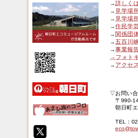
詳しく
→
見学場所
→
見学場所
→
住民学
→
関係団
→
五百川
→
事業報
→
→
フォト
アクセ
→
▽お問い合
〒990-
朝日町エ
エコ
TEL：023
eco@tow