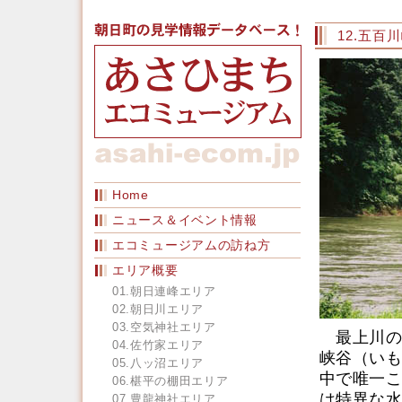
12.五百
Home
ニュース＆イベント情報
エコミュージアムの訪ね方
エリア概要
01.朝日連峰エリア
02.朝日川エリア
03.空気神社エリア
最上川の荒
04.佐竹家エリア
峡谷（いも
05.八ッ沼エリア
中で唯一こ
06.椹平の棚田エリア
は特異な水
07.豊龍神社エリア