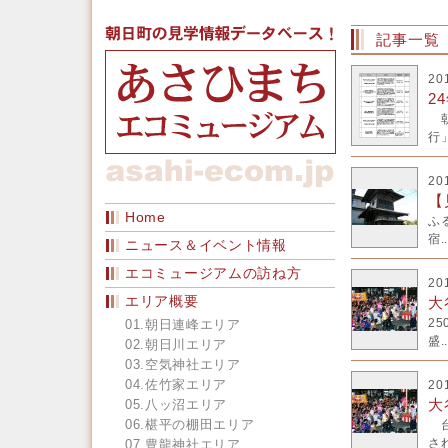
記事一覧
20
2
朝
行」
20
【
Home
ふ
宿..
ニュース＆イベント情報
エコミュージアムの訪ね方
20
エリア概要
大
2
01.朝日連峰エリア
盛..
02.朝日川エリア
03.空気神社エリア
04.佐竹家エリア
20
大
05.八ッ沼エリア
06.椹平の棚田エリア
台
され
07.豊龍神社エリア