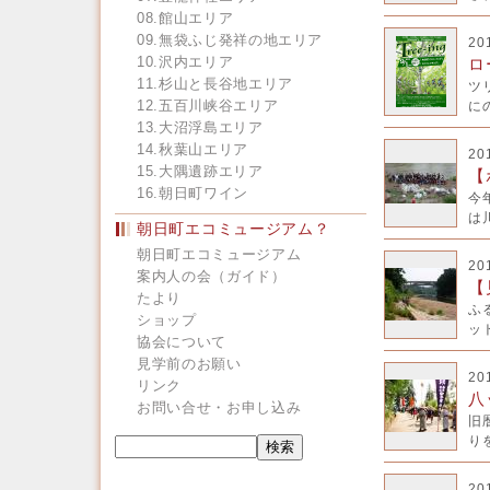
08.館山エリア
09.無袋ふじ発祥の地エリア
20
10.沢内エリア
ロ
11.杉山と長谷地エリア
ツ
12.五百川峡谷エリア
にの
13.大沼浮島エリア
14.秋葉山エリア
20
15.大隅遺跡エリア
【
16.朝日町ワイン
今
は川
朝日町エコミュージアム？
朝日町エコミュージアム
20
案内人の会（ガイド）
【
たより
ふ
ショップ
ット
協会について
見学前のお願い
20
リンク
八
お問い合せ・お申し込み
旧
りを
20