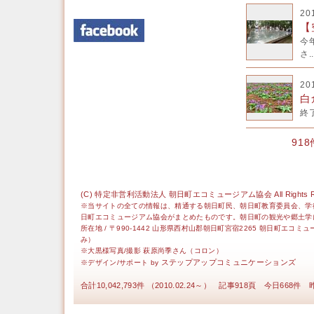
20
【
今
さ..
20
白
終
91
(C) 特定非営利活動法人 朝日町エコミュージアム協会 All Rights Re
※当サイトの全ての情報は、精通する朝日町民、朝日町教育委員会、学
日町エコミュージアム協会がまとめたものです。朝日町の観光や郷土学
所在地 / 〒990-1442 山形県西村山郡朝日町宮宿2265 朝日町エコミ
み）
※大黒様写真/撮影 萩原尚季さん（コロン）
ステップアップコミュニケーションズ
※デザイン/サポート by
合計10,042,793件 （2010.02.24～） 記事918頁 今日668件 