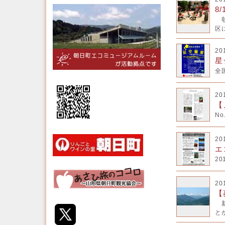
8
朝
区に
20
星
全
20
【
N
20
エ
2
20
【
新
とが