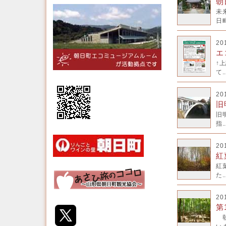
朝
未
日町
20
エ
↑
て..
20
旧
旧
指..
20
紅
紅
た..
20
第
朝