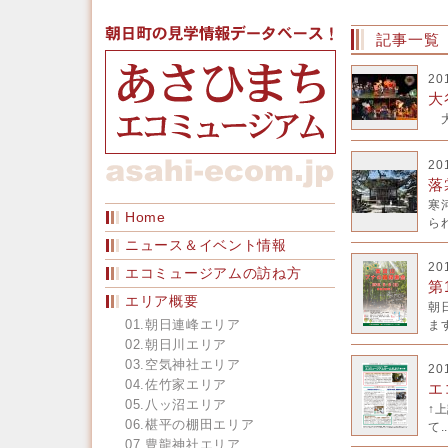
記事一覧
20
大
大
20
落
寒
Home
られ
ニュース＆イベント情報
20
エコミュージアムの訪ね方
第
エリア概要
朝
01.朝日連峰エリア
ます
02.朝日川エリア
03.空気神社エリア
20
04.佐竹家エリア
エ
05.八ッ沼エリア
↑
06.椹平の棚田エリア
て..
07.豊龍神社エリア