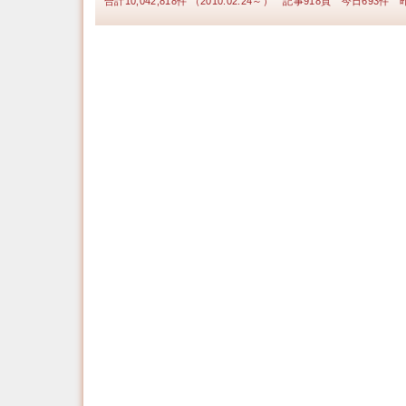
合計10,042,818件 （2010.02.24～） 記事918頁 今日693件 