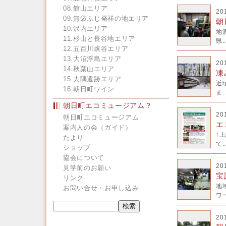
08.館山エリア
20
09.無袋ふじ発祥の地エリア
朝
10.沢内エリア
地
11.杉山と長谷地エリア
県..
12.五百川峡谷エリア
13.大沼浮島エリア
20
14.秋葉山エリア
凍
15.大隅遺跡エリア
近
16.朝日町ワイン
ま..
朝日町エコミュージアム？
20
朝日町エコミュージアム
エ
案内人の会（ガイド）
↑
たより
て..
ショップ
協会について
20
見学前のお願い
宝
リンク
地
お問い合せ・お申し込み
ワー
20