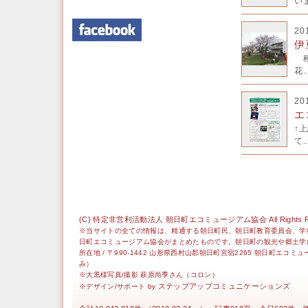
いま
20
伊
種
花..
20
エ
↑
て..
(C) 特定非営利活動法人 朝日町エコミュージアム協会 All Rights Re
※当サイトの全ての情報は、精通する朝日町民、朝日町教育委員会、学
日町エコミュージアム協会がまとめたものです。朝日町の観光や郷土学
所在地 / 〒990-1442 山形県西村山郡朝日町宮宿2265 朝日町エコミ
み）
※大黒様写真/撮影 萩原尚季さん（コロン）
ステップアップコミュニケーションズ
※デザイン/サポート by