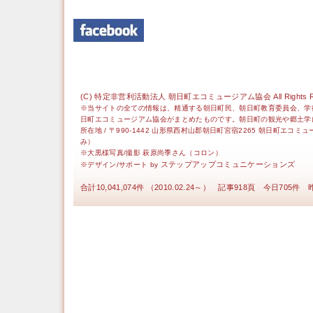
(C) 特定非営利活動法人 朝日町エコミュージアム協会 All Rights Re
※当サイトの全ての情報は、精通する朝日町民、朝日町教育委員会、学
日町エコミュージアム協会がまとめたものです。朝日町の観光や郷土学
所在地 / 〒990-1442 山形県西村山郡朝日町宮宿2265 朝日町エコミ
み）
※大黒様写真/撮影 萩原尚季さん（コロン）
ステップアップコミュニケーションズ
※デザイン/サポート by
合計10,041,074件 （2010.02.24～） 記事918頁 今日705件 