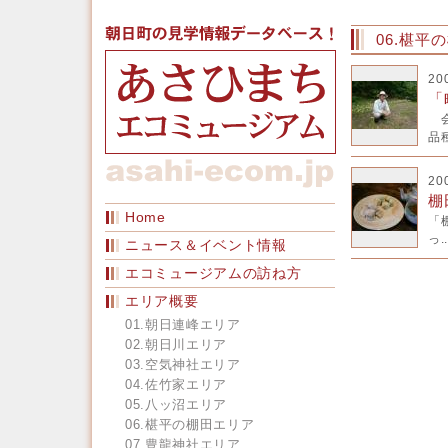
06.椹
20
「
会
品種
20
棚
Home
「
っ..
ニュース＆イベント情報
エコミュージアムの訪ね方
エリア概要
01.朝日連峰エリア
02.朝日川エリア
03.空気神社エリア
04.佐竹家エリア
05.八ッ沼エリア
06.椹平の棚田エリア
07.豊龍神社エリア