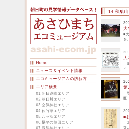
14.秋葉
20
大
■
を、
20
大
Home
風
イ..
ニュース＆イベント情報
エコミュージアムの訪ね方
20
エリア概要
第
朝
01.朝日連峰エリア
区..
02.朝日川エリア
03.空気神社エリア
04.佐竹家エリア
20
■
05.八ッ沼エリア
06.椹平の棚田エリア
エ
寺..
07.豊龍神社エリア