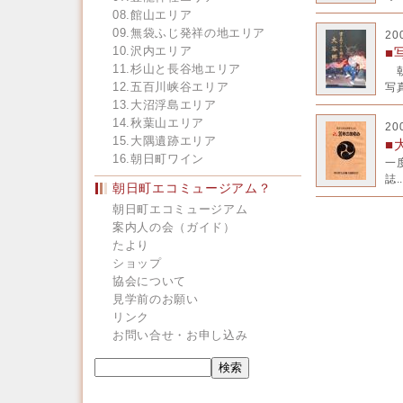
08.館山エリア
09.無袋ふじ発祥の地エリア
20
10.沢内エリア
■
11.杉山と長谷地エリア
朝
12.五百川峡谷エリア
写真
13.大沼浮島エリア
14.秋葉山エリア
20
15.大隅遺跡エリア
■
16.朝日町ワイン
一
誌..
朝日町エコミュージアム？
朝日町エコミュージアム
案内人の会（ガイド）
たより
ショップ
協会について
見学前のお願い
リンク
お問い合せ・お申し込み