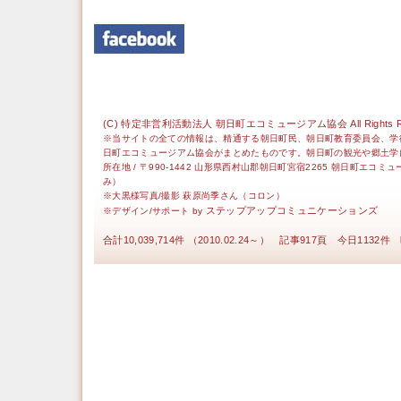
(C) 特定非営利活動法人 朝日町エコミュージアム協会 All Rights Re
※当サイトの全ての情報は、精通する朝日町民、朝日町教育委員会、学
日町エコミュージアム協会がまとめたものです。朝日町の観光や郷土学
所在地 / 〒990-1442 山形県西村山郡朝日町宮宿2265 朝日町エコミ
み）
※大黒様写真/撮影 萩原尚季さん（コロン）
ステップアップコミュニケーションズ
※デザイン/サポート by
合計10,039,714件 （2010.02.24～） 記事917頁 今日1132件