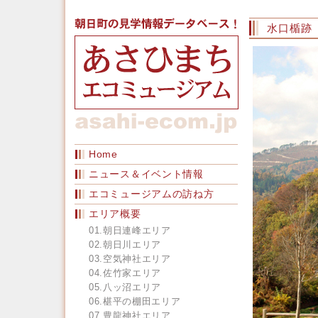
水口楯跡
Home
ニュース＆イベント情報
エコミュージアムの訪ね方
エリア概要
01.朝日連峰エリア
02.朝日川エリア
03.空気神社エリア
04.佐竹家エリア
05.八ッ沼エリア
06.椹平の棚田エリア
07.豊龍神社エリア