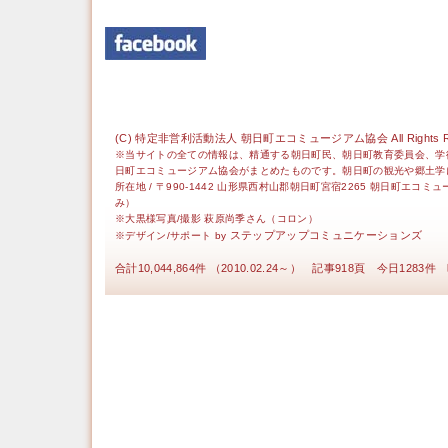
(C) 特定非営利活動法人 朝日町エコミュージアム協会 All Rights Re
※当サイトの全ての情報は、精通する朝日町民、朝日町教育委員会、学
日町エコミュージアム協会がまとめたものです。朝日町の観光や郷土学
所在地 / 〒990-1442 山形県西村山郡朝日町宮宿2265 朝日町エコミ
み）
※大黒様写真/撮影 萩原尚季さん（コロン）
ステップアップコミュニケーションズ
※デザイン/サポート by
合計10,044,864件 （2010.02.24～） 記事918頁 今日1283件