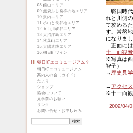
08.館山エリア
戦国時代
09.無袋ふじ発祥の地エリア
10.沢内エリア
れと川側の
11.杉山と長谷地エリア
て攻めるた
12.五百川峡谷エリア
す。常盤地
13.大沼浮島エリア
になりまし
14.秋葉山エリア
正面には
15.大隅遺跡エリア
十一面観音
16.朝日町ワイン
※写真は西
朝日町エコミュージアム？
智子）
朝日町エコミュージアム
→
歴史見学
案内人の会（ガイド）
たより
→
アクセス
ショップ
※十一面観
協会について
見学前のお願い
リンク
2009/0
お問い合せ・お申し込み