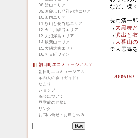
08.館山エリア
など、様々
09.無袋ふじ発祥の地エリア
10.沢内エリア
長岡清一郎
11.杉山と長谷地エリア
→
大黒舞と
12.五百川峡谷エリア
→
演出と衣
13.大沼浮島エリア
→
大暮山の
14.秋葉山エリア
15.大隅遺跡エリア
※大黒舞を
16.朝日町ワイン
朝日町エコミュージアム？
朝日町エコミュージアム
2009/0
案内人の会（ガイド）
たより
ショップ
協会について
見学前のお願い
リンク
お問い合せ・お申し込み