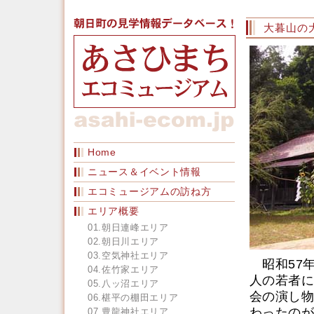
大暮山の
Home
ニュース＆イベント情報
エコミュージアムの訪ね方
エリア概要
01.朝日連峰エリア
02.朝日川エリア
03.空気神社エリア
昭和57年
04.佐竹家エリア
人の若者に
05.八ッ沼エリア
会の演し物
06.椹平の棚田エリア
わったのが
07.豊龍神社エリア