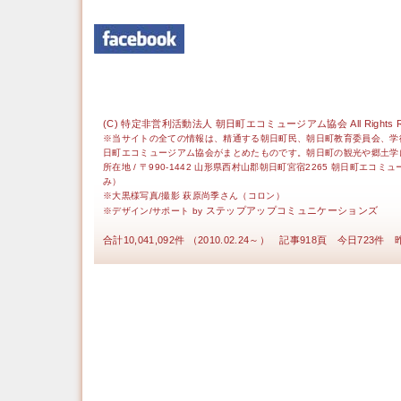
(C) 特定非営利活動法人 朝日町エコミュージアム協会 All Rights Re
※当サイトの全ての情報は、精通する朝日町民、朝日町教育委員会、学
日町エコミュージアム協会がまとめたものです。朝日町の観光や郷土学
所在地 / 〒990-1442 山形県西村山郡朝日町宮宿2265 朝日町エコミ
み）
※大黒様写真/撮影 萩原尚季さん（コロン）
ステップアップコミュニケーションズ
※デザイン/サポート by
合計10,041,092件 （2010.02.24～） 記事918頁 今日723件 