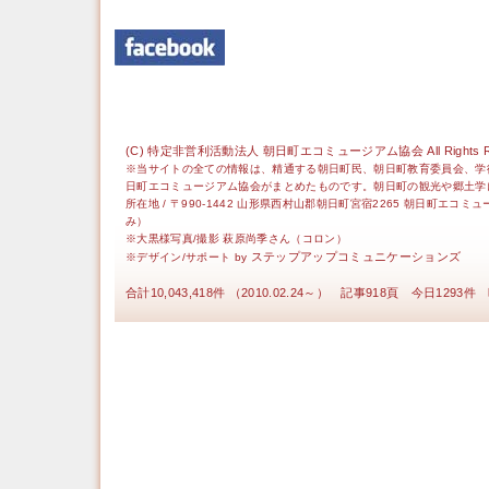
(C) 特定非営利活動法人 朝日町エコミュージアム協会 All Rights Re
※当サイトの全ての情報は、精通する朝日町民、朝日町教育委員会、学
日町エコミュージアム協会がまとめたものです。朝日町の観光や郷土学
所在地 / 〒990-1442 山形県西村山郡朝日町宮宿2265 朝日町エコミ
み）
※大黒様写真/撮影 萩原尚季さん（コロン）
ステップアップコミュニケーションズ
※デザイン/サポート by
合計10,043,418件 （2010.02.24～） 記事918頁 今日1293件