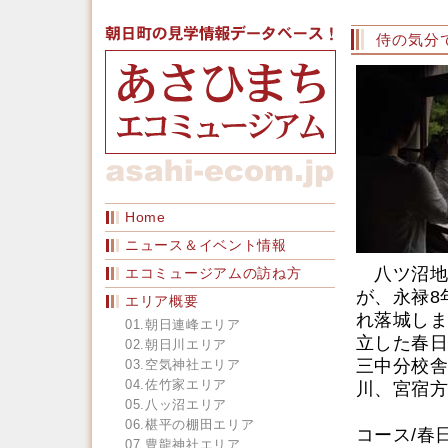
侍の気分
Home
ニュース＆イベント情報
八ツ沼地
エコミュージアムの訪ね方
が、永禄8
エリア概要
れ落城しま
01.朝日連峰エリア
立した春日
02.朝日川エリア
三中分校舎
03.空気神社エリア
04.佐竹家エリア
川、宮宿方
05.八ッ沼エリア
06.椹平の棚田エリア
コース/春
07.豊龍神社エリア