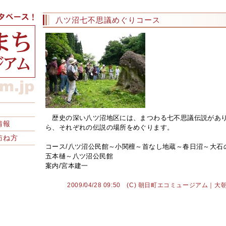
八ツ沼七不思議めぐりコース
歴史の深い八ツ沼地区には、まつわる七不思議伝説があり
情報
ら、それぞれの伝説の場所をめぐります。
訪ね方
コース/八ツ沼公民館～小関檀～首なし地蔵～春日沼～大石
五本樋～八ツ沼公民館
案内/宮本建一
2009/04/28 09:50 (C) 朝日町エコミュージアム