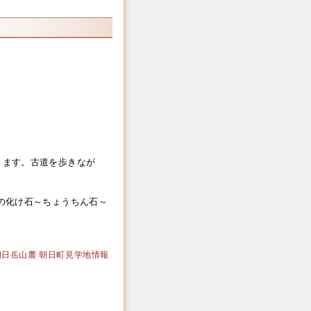
ます。古道を歩きなが
の化け石～ちょうちん石～
｜大朝日岳山麓 朝日町見学地情報