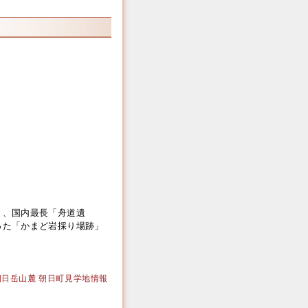
」、国内最長「舟道遺
った「かまど岩採り場跡」
｜大朝日岳山麓 朝日町見学地情報