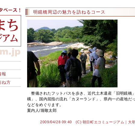
明鏡橋周辺の魅力を訪ねるコース
情報
訪ね方
整備されたフットパスを歩き、近代土木遺産「旧明鏡橋
構」、国内屈指の流れ「カヌーランド」、県内一の産地だ
などをめぐります。
案内人/堀敬太郎
2009/04/28 09:40 (C) 朝日町エコミュージアム