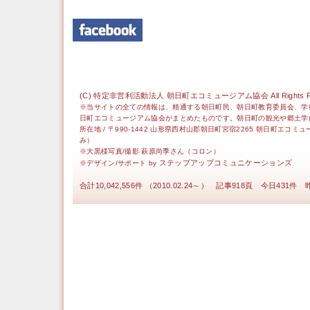
(C) 特定非営利活動法人 朝日町エコミュージアム協会 All Rights Re
※当サイトの全ての情報は、精通する朝日町民、朝日町教育委員会、学
日町エコミュージアム協会がまとめたものです。朝日町の観光や郷土学
所在地 / 〒990-1442 山形県西村山郡朝日町宮宿2265 朝日町エコミ
み）
※大黒様写真/撮影 萩原尚季さん（コロン）
ステップアップコミュニケーションズ
※デザイン/サポート by
合計10,042,556件 （2010.02.24～） 記事918頁 今日431件 