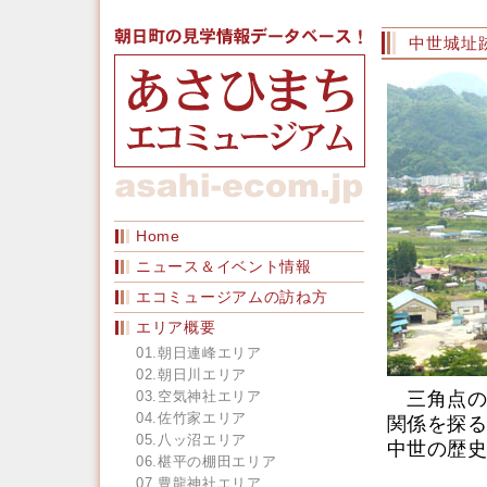
中世城址
Home
ニュース＆イベント情報
エコミュージアムの訪ね方
エリア概要
01.朝日連峰エリア
02.朝日川エリア
03.空気神社エリア
三角点の
04.佐竹家エリア
関係を探る
05.八ッ沼エリア
中世の歴史
06.椹平の棚田エリア
07.豊龍神社エリア