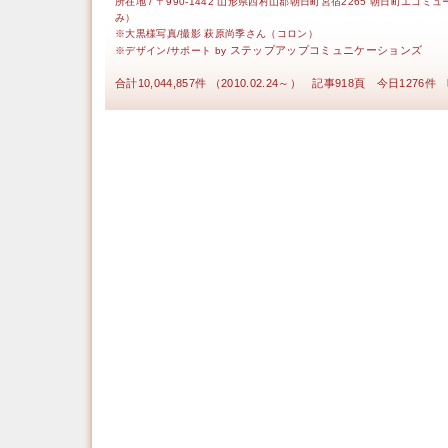
所在地 / 〒990-1442 山形県西村山郡朝日町宮宿2265 朝日町エコミ
み）
※大黒様写真/撮影 萩原尚季さん（コロン）
ステップアップコミュニケーションズ
※デザイン/サポート by
合計10,044,857件 （2010.02.24～） 記事918頁 今日1276件