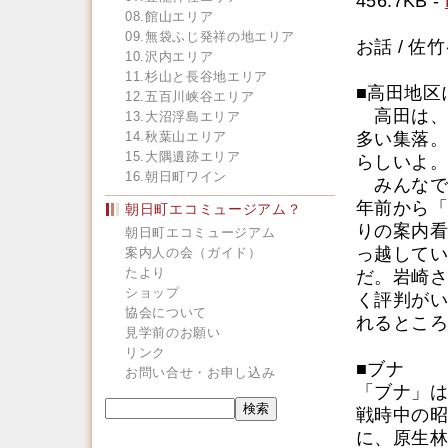
456.7KB -
08.館山エリア
09.無袋ふじ発祥の地エリア
お話 / 佐
10.沢内エリア
11.杉山と長谷地エリア
■高田地区
12.五百川峡谷エリア
高田は、標
13.大沼浮島エリア
14.秋葉山エリア
多い集落。
15.大隅遺跡エリア
らしいよ。
16.朝日町ワイン
みんなで
年前から「
朝日町エコミュージアム？
りの案内看
朝日町エコミュージアム
っ越してい
案内人の会（ガイド）
たより
だ。岩崎さ
ショップ
く評判がい
協会について
れるところ
見学前のお願い
リンク
■ブナ
お問い合せ・お申し込み
「ブナ」は
戦時中の昭
に、原生林