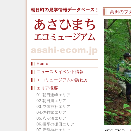
高田のブ
Home
ニュース＆イベント情報
エコミュージアムの訪ね方
エリア概要
01.朝日連峰エリア
02.朝日川エリア
03.空気神社エリア
04.佐竹家エリア
05.八ッ沼エリア
06.椹平の棚田エリア
07.豊龍神社エリア