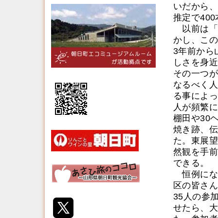
いだから、
推定で40
以前は「
かし、この
3年前から
しさを身近
その一つが
なるべく人
る事によっ
人が頻繁に
棚田や30
焼き跡、伝
た。東展望
然観を手前
できる。
恒例にな
区の皆さん
35人の参
せたら、大