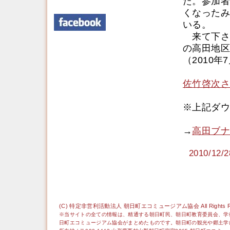
た。参加者
くなったみ
いる。
来て下さ
の高田地区
（2010
佐竹啓次さ
※上記ダウ
→
高田ブナ
2010/1
(C) 特定非営利活動法人 朝日町エコミュージアム協会 All Rights Re
※当サイトの全ての情報は、精通する朝日町民、朝日町教育委員会、学
日町エコミュージアム協会がまとめたものです。朝日町の観光や郷土学