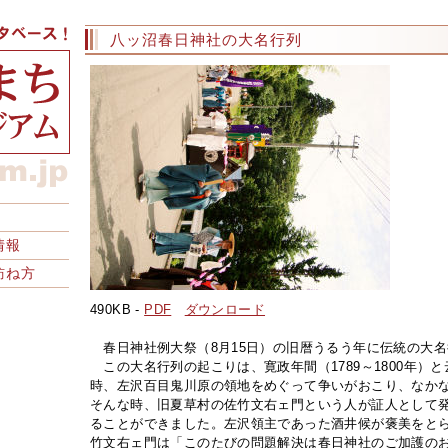
八ッ沼春日神社の大名行列
情報
訪ね方
490KB -
PDF
ダウンロード
春日神社例大祭（8月15日）の旧暦うるう年に伝統の大
この大名行列の起こりは、寛政年間（1789～1800年）
時、左沢百目鬼川原の領地をめぐって争いがおこり、なか
そんな時、旧夏草村の佐竹文右ェ門という人が証人として
ることができました。左沢領主であった酒井候が褒美をと
竹文右ェ門は「このたびの問題解決は春日神社のご加護の