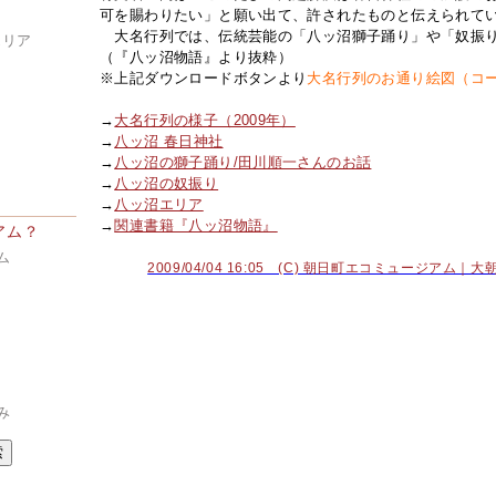
可を賜わりたい」と願い出て、許されたものと伝えられて
大名行列では、伝統芸能の「八ッ沼獅子踊り」や「奴振
エリア
（『八ッ沼物語』より抜粋）
※上記ダウンロードボタンより
大名行列のお通り絵図（コ
ア
→
大名行列の様子（2009年）
→
八ッ沼 春日神社
→
八ッ沼の獅子踊り/田川順一さんのお話
→
八ッ沼の奴振り
→
八ッ沼エリア
→
関連書籍『八ッ沼物語』
アム？
ム
2009/04/04 16:05 (C) 朝日町エコミュージアム
み