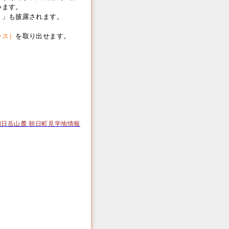
います。
り」も披露されます。
ース）
を取り出せます。
｜大朝日岳山麓 朝日町見学地情報