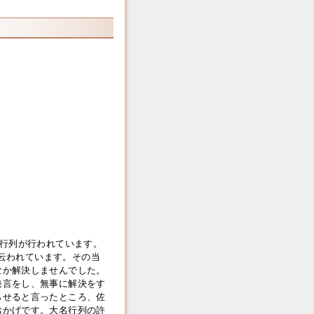
名行列が行われています。
と云われています。その当
なか解決しませんでした。
発言をし、無事に解決をす
らせると言ったところ、佐
おかげです。大名行列の許