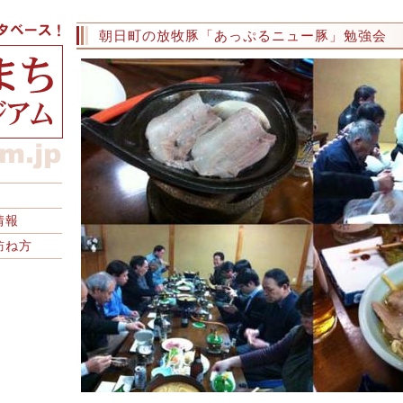
朝日町の放牧豚「あっぷるニュー豚」勉強会
情報
訪ね方