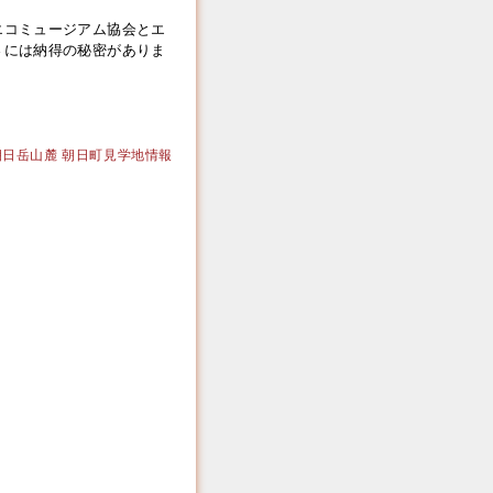
エコミュージアム協会とエ
さには納得の秘密がありま
｜大朝日岳山麓 朝日町見学地情報