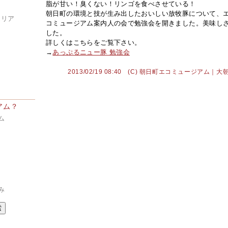
脂が甘い！臭くない！リンゴを食べさせている！
朝日町の環境と技が生み出したおいしい放牧豚について、
エリア
コミュージアム案内人の会で勉強会を開きました。美味し
した。
ア
詳しくはこちらをご覧下さい。
→
あっぷるニュー豚 勉強会
2013/02/19 08:40 (C) 朝日町エコミュージアム
アム？
ム
み