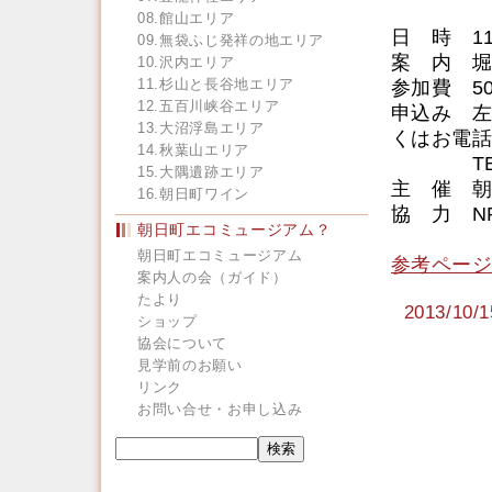
08.館山エリア
日 時 1
09.無袋ふじ発祥の地エリア
案 内 
10.沢内エリア
11.杉山と長谷地エリア
参加費 5
12.五百川峡谷エリア
申込み 左
13.大沼浮島エリア
くはお電話
14.秋葉山エリア
TEL 02
15.大隅遺跡エリア
主 催 
16.朝日町ワイン
協 力 N
朝日町エコミュージアム？
朝日町エコミュージアム
参考ページ
案内人の会（ガイド）
たより
2013/1
ショップ
協会について
見学前のお願い
リンク
お問い合せ・お申し込み