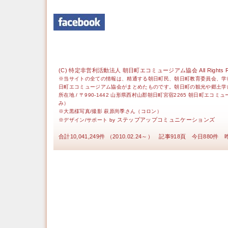
(C) 特定非営利活動法人 朝日町エコミュージアム協会 All Rights Re
※当サイトの全ての情報は、精通する朝日町民、朝日町教育委員会、学
日町エコミュージアム協会がまとめたものです。朝日町の観光や郷土学
所在地 / 〒990-1442 山形県西村山郡朝日町宮宿2265 朝日町エコミ
み）
※大黒様写真/撮影 萩原尚季さん（コロン）
ステップアップコミュニケーションズ
※デザイン/サポート by
合計10,041,249件 （2010.02.24～） 記事918頁 今日880件 