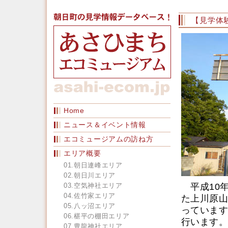
【見学体
Home
ニュース＆イベント情報
エコミュージアムの訪ね方
エリア概要
01.朝日連峰エリア
02.朝日川エリア
03.空気神社エリア
平成10年
04.佐竹家エリア
た上川原山
05.八ッ沼エリア
っています
06.椹平の棚田エリア
行います。
07.豊龍神社エリア