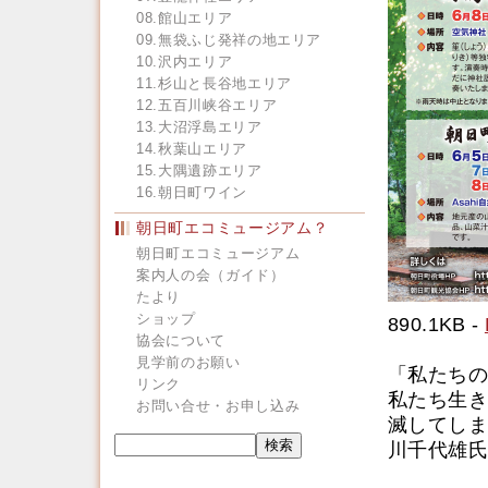
08.館山エリア
09.無袋ふじ発祥の地エリア
10.沢内エリア
11.杉山と長谷地エリア
12.五百川峡谷エリア
13.大沼浮島エリア
14.秋葉山エリア
15.大隅遺跡エリア
16.朝日町ワイン
朝日町エコミュージアム？
朝日町エコミュージアム
案内人の会（ガイド）
たより
ショップ
890.1KB -
協会について
見学前のお願い
「私たちの
リンク
私たち生き
お問い合せ・お申し込み
滅してしま
川千代雄氏