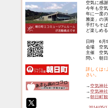
空気に感謝
今年も空気
年に一度の
雅楽」の演
手打ちそば
ど楽しめる
日時 6月
会場 空気
主催 空気
問い 朝日町
詳しくは↑
さい。
→
空気神社
→
空気神社
→
朝日町観
2014/0