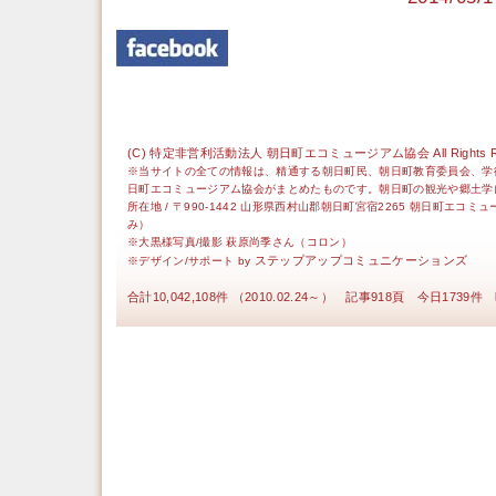
(C) 特定非営利活動法人 朝日町エコミュージアム協会 All Rights Re
※当サイトの全ての情報は、精通する朝日町民、朝日町教育委員会、学
日町エコミュージアム協会がまとめたものです。朝日町の観光や郷土学
所在地 / 〒990-1442 山形県西村山郡朝日町宮宿2265 朝日町エコミ
み）
※大黒様写真/撮影 萩原尚季さん（コロン）
ステップアップコミュニケーションズ
※デザイン/サポート by
合計10,042,108件 （2010.02.24～） 記事918頁 今日1739件