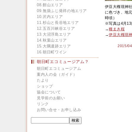
08.館山エリア
伊豆大権現神社
09.無袋ふじ発祥の地エリア
に色づき、地元
10.沢内エリア
時頃）
11.杉山と長谷地エリア
※写真は4月1
12.五百川峡谷エリア
→
種まき桜
13.大沼浮島エリア
→
伊豆大権現
14.秋葉山エリア
15.大隅遺跡エリア
2015
16.朝日町ワイン
朝日町エコミュージアム？
朝日町エコミュージアム
案内人の会（ガイド）
たより
ショップ
協会について
見学前のお願い
リンク
お問い合せ・お申し込み