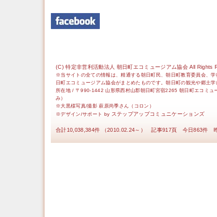
(C) 特定非営利活動法人 朝日町エコミュージアム協会 All Rights Re
※当サイトの全ての情報は、精通する朝日町民、朝日町教育委員会、学
日町エコミュージアム協会がまとめたものです。朝日町の観光や郷土学
所在地 / 〒990-1442 山形県西村山郡朝日町宮宿2265 朝日町エコミ
み）
※大黒様写真/撮影 萩原尚季さん（コロン）
ステップアップコミュニケーションズ
※デザイン/サポート by
合計10,038,384件 （2010.02.24～） 記事917頁 今日863件 