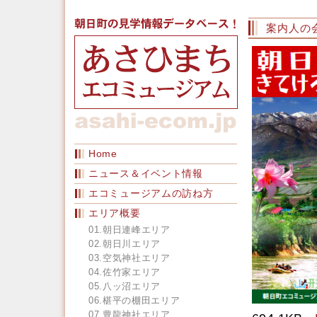
案内人の
Home
ニュース＆イベント情報
エコミュージアムの訪ね方
エリア概要
01.朝日連峰エリア
02.朝日川エリア
03.空気神社エリア
04.佐竹家エリア
05.八ッ沼エリア
06.椹平の棚田エリア
07.豊龍神社エリア