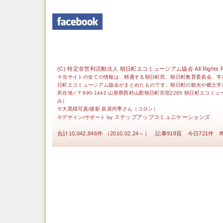
(C) 特定非営利活動法人 朝日町エコミュージアム協会 All Rights Re
※当サイトの全ての情報は、精通する朝日町民、朝日町教育委員会、学
日町エコミュージアム協会がまとめたものです。朝日町の観光や郷土学
所在地 / 〒990-1442 山形県西村山郡朝日町宮宿2265 朝日町エコミ
み）
※大黒様写真/撮影 萩原尚季さん（コロン）
ステップアップコミュニケーションズ
※デザイン/サポート by
合計10,042,846件 （2010.02.24～） 記事918頁 今日721件 