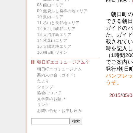
694.1KB -
08.館山エリア
09.無袋ふじ発祥の地エリア
朝日町の
10.沢内エリア
できる朝日
11.杉山と長谷地エリア
ガイドのパ
12.五百川峡谷エリア
た。ガイド
13.大沼浮島エリア
14.秋葉山エリア
載されてい
15.大隅遺跡エリア
時を記入し
16.朝日町ワイン
（1時間20
でご案内い
朝日町エコミュージアム？
発行/朝日
朝日町エコミュージアム
案内人の会（ガイド）
パンフレッ
たより
うぞ。
ショップ
協会について
2015/0
見学前のお願い
リンク
お問い合せ・お申し込み