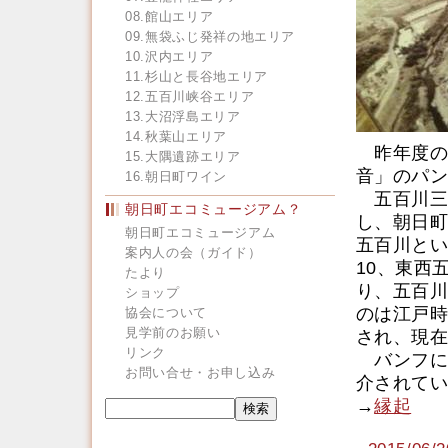
08.館山エリア
09.無袋ふじ発祥の地エリア
10.沢内エリア
11.杉山と長谷地エリア
12.五百川峡谷エリア
13.大沼浮島エリア
14.秋葉山エリア
昨年度の
15.大隅遺跡エリア
音」のパン
16.朝日町ワイン
五百川三
朝日町エコミュージアム？
し、朝日町
朝日町エコミュージアム
五百川とい
案内人の会（ガイド）
10、東西
たより
り、五百川
ショップ
のは江戸時
協会について
見学前のお願い
され、現在
リンク
バンフに
お問い合せ・お申し込み
介されてい
→
縁起