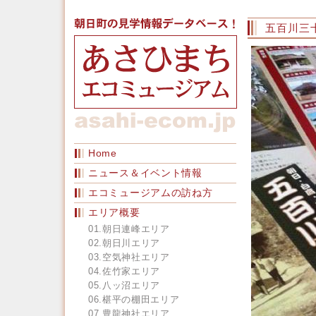
五百川三
Home
ニュース＆イベント情報
エコミュージアムの訪ね方
エリア概要
01.朝日連峰エリア
02.朝日川エリア
03.空気神社エリア
04.佐竹家エリア
05.八ッ沼エリア
06.椹平の棚田エリア
07.豊龍神社エリア