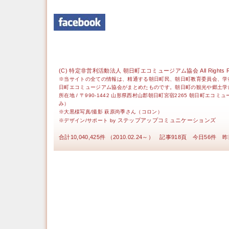
(C) 特定非営利活動法人 朝日町エコミュージアム協会 All Rights Re
※当サイトの全ての情報は、精通する朝日町民、朝日町教育委員会、学
日町エコミュージアム協会がまとめたものです。朝日町の観光や郷土学
所在地 / 〒990-1442 山形県西村山郡朝日町宮宿2265 朝日町エコミ
み）
※大黒様写真/撮影 萩原尚季さん（コロン）
ステップアップコミュニケーションズ
※デザイン/サポート by
合計10,040,425件 （2010.02.24～） 記事918頁 今日56件 昨