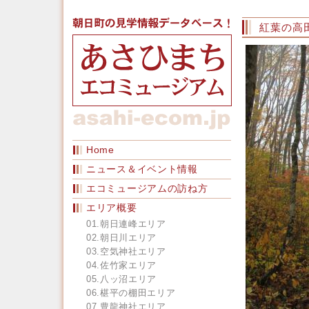
紅葉の高田
Home
ニュース＆イベント情報
エコミュージアムの訪ね方
エリア概要
01.朝日連峰エリア
02.朝日川エリア
03.空気神社エリア
04.佐竹家エリア
05.八ッ沼エリア
06.椹平の棚田エリア
07.豊龍神社エリア