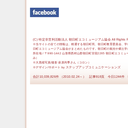
(C) 特定非営利活動法人 朝日町エコミュージアム協会 All Rights Re
※当サイトの全ての情報は、精通する朝日町民、朝日町教育委員会、学
日町エコミュージアム協会がまとめたものです。朝日町の観光や郷土学
所在地 / 〒990-1442 山形県西村山郡朝日町宮宿2265 朝日町エコミ
み）
※大黒様写真/撮影 萩原尚季さん（コロン）
ステップアップコミュニケーションズ
※デザイン/サポート by
合計10,039,826件 （2010.02.24～） 記事918頁 今日1244件