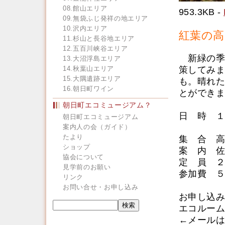
08.館山エリア
953.3KB -
09.無袋ふじ発祥の地エリア
10.沢内エリア
紅葉の高
11.杉山と長谷地エリア
12.五百川峡谷エリア
新緑の季
13.大沼浮島エリア
14.秋葉山エリア
策してみま
15.大隅遺跡エリア
も。晴れた
16.朝日町ワイン
とができ
朝日町エコミュージアム？
日 時 １1
朝日町エコミュージアム
※昼食
案内人の会（ガイド）
たより
集 合 高
ショップ
案 内 佐
協会について
定 員 ２
見学前のお願い
参加費 ５
リンク
お問い合せ・お申し込み
お申し込み
エコルーム電話
←メールは