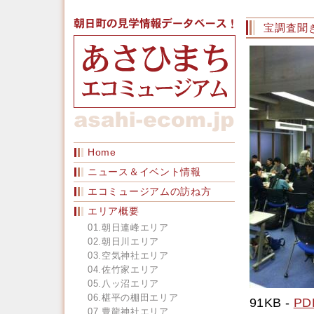
宝調査聞
Home
ニュース＆イベント情報
エコミュージアムの訪ね方
エリア概要
01.朝日連峰エリア
02.朝日川エリア
03.空気神社エリア
04.佐竹家エリア
05.八ッ沼エリア
06.椹平の棚田エリア
91KB -
PD
07.豊龍神社エリア