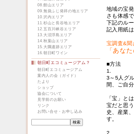
08.館山エリア
地域の宝発
09.無袋ふじ発祥の地エリア
さも体感で
10.沢内エリア
下記のルー
11.杉山と長谷地エリア
12.五百川峡谷エリア
記入用紙は
13.大沼浮島エリア
14.秋葉山エリア
宝調査&聞
15.大隅遺跡エリア
「あなた
16.朝日町ワイン
朝日町エコミュージアム？
■方法
朝日町エコミュージアム
1.
案内人の会（ガイド）
3～5人グ
たより
間、ご自分
ショップ
協会について
「宝」とは
見学前のお願い
宝だと思う
リンク
お問い合せ・お申し込み
史、産業、
す。
2.