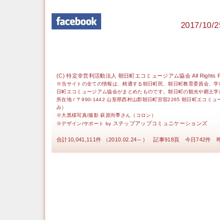
2017/1
(C) 特定非営利活動法人 朝日町エコミュージアム協会 All Rights Re
※当サイトの全ての情報は、精通する朝日町民、朝日町教育委員会、学
日町エコミュージアム協会がまとめたものです。朝日町の観光や郷土学
所在地 / 〒990-1442 山形県西村山郡朝日町宮宿2265 朝日町エコミ
み）
※大黒様写真/撮影 萩原尚季さん（コロン）
ステップアップコミュニケーションズ
※デザイン/サポート by
合計10,041,111件 （2010.02.24～） 記事918頁 今日742件 