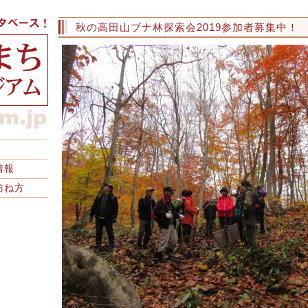
秋の高田山ブナ林探索会2019参加者募集中！
情報
訪ね方