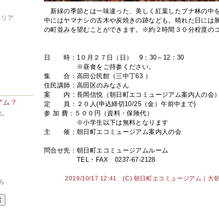
新緑の季節とは一味違った、美しく紅葉したブナ林の中を
エリア
中にはヤマナシの古木や炭焼きの跡なども。晴れた日には
の町並みを望むことができます。※約２時間３０分程度
ア
日 時：1０月２７日（日） 9：30～12：30
※昼食をご持参ください。
集 合：高田公民館（三中丁63 ）
住民講師：高田区のみなさん
案 内：長岡信悦（朝日町エコミュージアム案内人の会
アム？
定 員：２０人(申込締切10/25（金）午前中まで)
参 加 費：５００円（資料・保険代）
ム
※小学生以下は無料となります
主 催：朝日町エコミュージアム案内人の会
問合せ先：朝日町エコミュージアムルーム
TEL・FAX 0237-67-2128
2019/10/17 12:41 (C) 朝日町エコミュージアム
み