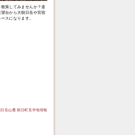
散策してみませんか？道
展望台から大朝日岳や宮宿
のコースになります。
）
｜大朝日岳山麓 朝日町見学地情報