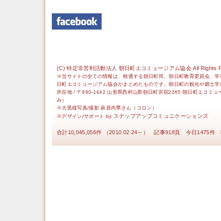
(C) 特定非営利活動法人 朝日町エコミュージアム協会 All Rights Re
※当サイトの全ての情報は、精通する朝日町民、朝日町教育委員会、学
日町エコミュージアム協会がまとめたものです。朝日町の観光や郷土学
所在地 / 〒990-1442 山形県西村山郡朝日町宮宿2265 朝日町エコミ
み）
※大黒様写真/撮影 萩原尚季さん（コロン）
ステップアップコミュニケーションズ
※デザイン/サポート by
合計10,045,056件 （2010.02.24～） 記事918頁 今日1475件