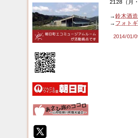
2128（
→
鈴木酒造
→
フォトギ
2014/0