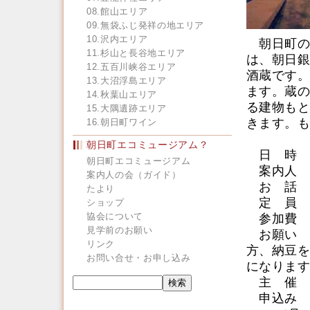
08.館山エリア
09.無袋ふじ発祥の地エリア
10.沢内エリア
朝日町の
11.杉山と長谷地エリア
は、朝日銀
12.五百川峡谷エリア
酒蔵です。
13.大沼浮島エリア
ます。蔵の
14.秋葉山エリア
る建物もと
15.大隅遺跡エリア
きます。も
16.朝日町ワイン
朝日町エコミュージアム？
日 時 2
朝日町エコミュージアム
案内人 
案内人の会（ガイド）
お 話 
たより
定 員 
ショップ
協会について
参加費 5
見学前のお願い
お願い 
リンク
方、納豆を
お問い合せ・お申し込み
になります
主 催 
申込み 朝