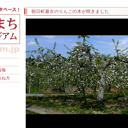
朝日町最古のりんごの木が咲きました
情報
訪ね方