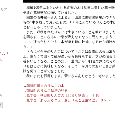
樹齢100年以上といわれる紅玉の木は見事に美しい花を
エリア
チ達が花粉交配に働いていました。
園主の菅井敏一さんによると「山形に果樹試験場ができた
ア
ちの1本を残しておいたもの。100年こえているりんごの
とおっしゃっていました。
また、収穫されたりんごは生きていることを教わりました
を閉ざすことになるので息が吸えなくなって死んでしまう
しい。凍ったりんごも、水が凍る時に針状になるから細胞
う。」
さらに和合平のりんごについて「ここは白鷹山の火山灰が
アム？
土。重たくて固くて酸が強いから長持ちする。フジの場合
ム
番おいしくなる。ここのは、一週間から10日位で気になら
りもはるかに美味しくなる。そして一か月そのおいしさが
話を伺うことができました。
秋にまたお邪魔します。菅井さんありがとうございまし
→
朝日町最古のりんごの木
→
朝日町のりんご栽培の歴史
→
見学会「朝日町りんごのはじまり物語 」（H15）
み
→
見学会「あっぷるニュー豚とりんご誕生物語」（H26）