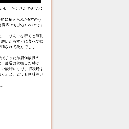
咲かせ、たくさんのミツバ
時に植えられた5本のう
木は青森でも少ないのでは」
。「りんごを磨くと気孔
。磨いたらすぐに食べて欲
が壊されて死んでしま
混じった深層強酸性の
は、普通は収穫した時が一
ない酸味になり、収穫時よ
続く」と。とても興味深い
た。