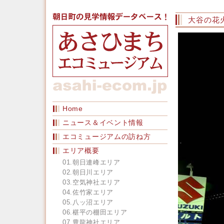
大谷の花
Home
ニュース＆イベント情報
エコミュージアムの訪ね方
エリア概要
01.朝日連峰エリア
02.朝日川エリア
03.空気神社エリア
04.佐竹家エリア
05.八ッ沼エリア
06.椹平の棚田エリア
07.豊龍神社エリア