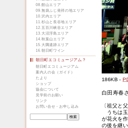
08.館山エリア
09.無袋ふじ発祥の地エリア
10.沢内エリア
11.杉山と長谷地エリア
12.五百川峡谷エリア
13.大沼浮島エリア
14.秋葉山エリア
15.大隅遺跡エリア
16.朝日町ワイン
朝日町エコミュージアム？
朝日町エコミュージアム
案内人の会（ガイド）
たより
186KB -
P
ショップ
協会について
白田寿春
見学前のお願い
リンク
〔祖父と父
お問い合せ・お申し込み
うちは玉
が花火を作
の後を継い