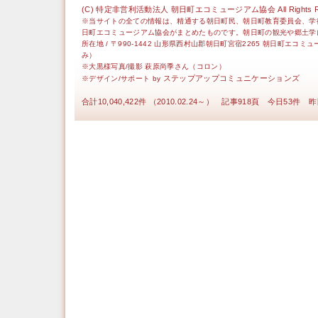
(C) 特定非営利活動法人 朝日町エコミュージアム協会 All Rights Re
※当サイトの全ての情報は、精通する朝日町民、朝日町教育委員会、学
日町エコミュージアム協会がまとめたものです。朝日町の観光や郷土学
所在地 / 〒990-1442 山形県西村山郡朝日町宮宿2265 朝日町エコミ
み）
※大黒様写真/撮影 萩原尚季さん（コロン）
ステップアップコミュニケーションズ
※デザイン/サポート by
合計10,040,422件 （2010.02.24～） 記事918頁 今日53件 昨