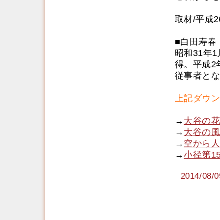
取材/平成2
■白田寿春
昭和31年
得。平成2
従事者とな
上記ダウン
→
大谷の花
→
大谷の風
→
空から人
→
小径第1
2014/0