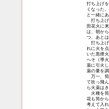
打ち上げを
くなった。
と一緒にあ
打ち上げ
田花火に来
は、朝から
つ、あとは
打ち上げ
れに火を点
いた黒煙火
へそ（導火
薬に引火し
薬の量を調
万一、筒
て吹っ飛ん
ら火薬はき
火種を筒
花も筒から
考えて入れ