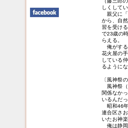
（藤三郎の
しくしてい
親父に「
から、自然
習を受ける
で23歳の
らえる。
俺がする
花火屋の手
している仲
るようにな
〔風神祭の
風神祭（8
関係なかっ
いるんだっ
昭和46
連合区さお
いたお神楽
俺は静岡