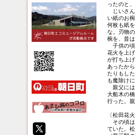
ったのと、
じいさん
い紙のお椀
何枚も紙を
な。刃物の
椀を、昔は
子供の頃
花火を上げ
が打ち上げ
あったから
たりもした
も魔除けに
親父には
大船木の橋
行った。親
〔松田花火
その頃は
ていた。松