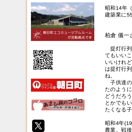
昭和14年（
建築業に5
柏倉 儀一
提灯行列
てもいいこ
いいけれど
は提灯行列
ね。
子供達の
たのように
どうだろう
とかでもい
たくなる子
昭和4年(1
農業。戦後