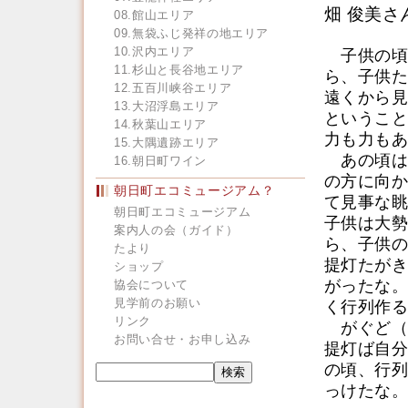
畑 俊美さ
08.館山エリア
09.無袋ふじ発祥の地エリア
10.沢内エリア
子供の頃
11.杉山と長谷地エリア
ら、子供た
12.五百川峡谷エリア
遠くから見
13.大沼浮島エリア
ということ
14.秋葉山エリア
力も力もあ
15.大隅遺跡エリア
あの頃は
16.朝日町ワイン
の方に向か
朝日町エコミュージアム？
て見事な眺
朝日町エコミュージアム
子供は大勢
案内人の会（ガイド）
ら、子供の
たより
提灯たがき
ショップ
がったな。
協会について
見学前のお願い
く行列作る
リンク
がぐど（
お問い合せ・お申し込み
提灯ば自分
の頃、行列
っけたな。