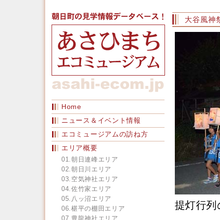
大谷風神
Home
ニュース＆イベント情報
エコミュージアムの訪ね方
エリア概要
01.朝日連峰エリア
02.朝日川エリア
03.空気神社エリア
04.佐竹家エリア
05.八ッ沼エリア
提灯行列
06.椹平の棚田エリア
07.豊龍神社エリア