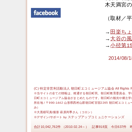
木天満宮の
（取材／平
→
田楽ちょ
→
大谷の風
→
小径第1
2014/0
(C) 特定非営利活動法人 朝日町エコミュージアム協会 All Rights Re
※当サイトの全ての情報は、精通する朝日町民、朝日町教育委員会、学
日町エコミュージアム協会がまとめたものです。朝日町の観光や郷土学
所在地 / 〒990-1442 山形県西村山郡朝日町宮宿2265 朝日町エコミ
み）
※大黒様写真/撮影 萩原尚季さん（コロン）
ステップアップコミュニケーションズ
※デザイン/サポート by
合計10,042,762件 （2010.02.24～） 記事918頁 今日637件 